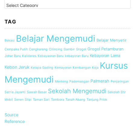
K
a
t
e
TAG
g
o
Belajar Mengemudi
r
Belajar Menyetir
Bekasi
i
Grogol Petamburan
Cempaka Putih
Cengkareng
Cilincing
Gambir
Grogol
Kebayoran Lama
Johar Baru
Kalideres
Kebayaoran Baru
kebayoran Baru
Kursus
Kebon Jeruk
Kelapa Gading
Kemayoran
Kembangan
Koja
Mengemudi
Palmerah
Menteng
Pademangan
Penjaringan
Sekolah Mengemudi
Satria Jayanti
Sawah Besar
Sekolah Stir
Mobil
Senen
Slipi
Taman Sari
Tambora
Tanah Abang
Tanjung Priok
Source
Reference