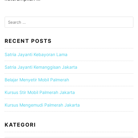
S
e
a
r
RECENT POSTS
c
h
Satria Jayanti Kebayoran Lama
f
Satria Jayanti Kemanggisan Jakarta
o
r
Belajar Menyetir Mobil Palmerah
:
Kursus Stir Mobil Palmerah Jakarta
Kursus Mengemudi Palmerah Jakarta
KATEGORI