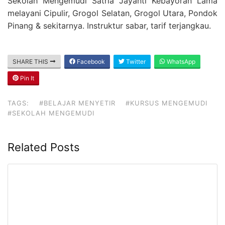
Sekolah Mengemudi Satria Jayanti Kebayoran Lama
melayani Cipulir, Grogol Selatan, Grogol Utara, Pondok
Pinang & sekitarnya. Instruktur sabar, tarif terjangkau.
SHARE THIS
Facebook
Twitter
WhatsApp
Pin It
TAGS:
#BELAJAR MENYETIR
#KURSUS MENGEMUDI
#SEKOLAH MENGEMUDI
Related Posts