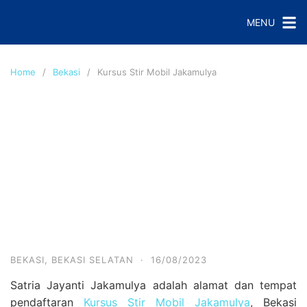
S
MENU
k
i
p
Home
Bekasi
Kursus Stir Mobil Jakamulya
t
o
c
o
n
t
e
n
t
BEKASI
,
BEKASI SELATAN
·
16/08/2023
Satria Jayanti Jakamulya adalah alamat dan tempat
pendaftaran
Kursus Stir Mobil Jakamulya
, Bekasi