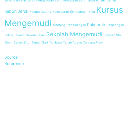
Kebayoran Lama
Johar Baru
Kalideres
Kebayaoran Baru
kebayoran Baru
Kursus
Kebon Jeruk
Kelapa Gading
Kemayoran
Kembangan
Koja
Mengemudi
Palmerah
Menteng
Pademangan
Penjaringan
Sekolah Mengemudi
Satria Jayanti
Sawah Besar
Sekolah Stir
Mobil
Senen
Slipi
Taman Sari
Tambora
Tanah Abang
Tanjung Priok
Source
Reference