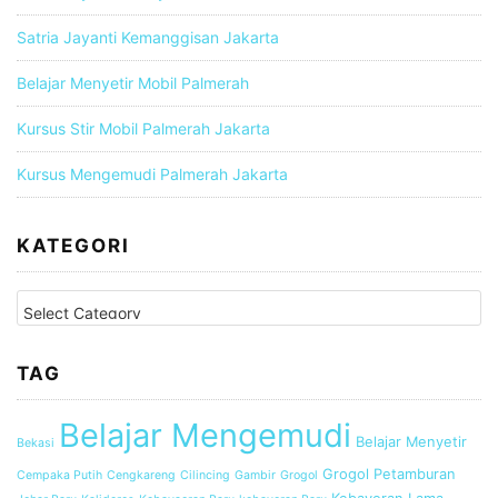
f
Satria Jayanti Kemanggisan Jakarta
o
r
Belajar Menyetir Mobil Palmerah
:
Kursus Stir Mobil Palmerah Jakarta
Kursus Mengemudi Palmerah Jakarta
KATEGORI
K
a
t
e
TAG
g
o
Belajar Mengemudi
r
Belajar Menyetir
Bekasi
i
Grogol Petamburan
Cempaka Putih
Cengkareng
Cilincing
Gambir
Grogol